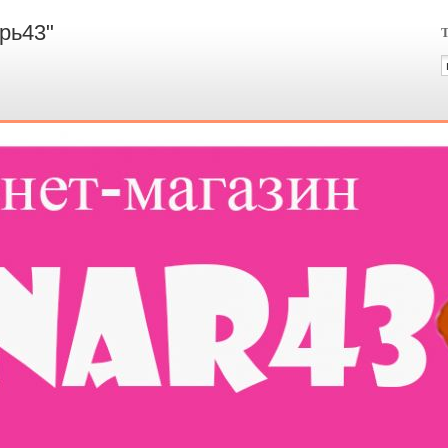
рь43"
Т