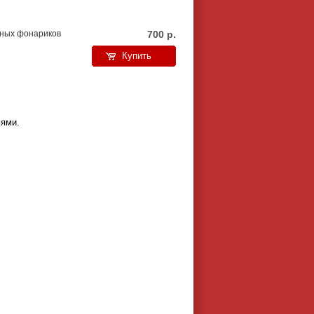
сных фонариков
700
р.
Купить
ьями.