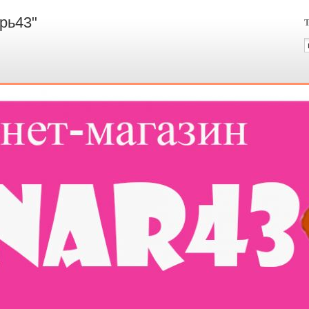
рь43"
Т